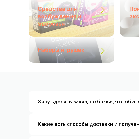
Средства для
По
возбуждения и
эк
здоровья
Наборы игрушек
Хочу сделать заказ, но боюсь, что об э
Какие есть способы доставки и получе