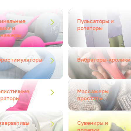
гинальные
Пульсаторы и
рики и
ротаторы
енажеры
бростимуляторы
Вибраторы-кролики
алистичные
Массажеры
браторы
простаты
езервативы
Сувениры и
подарки