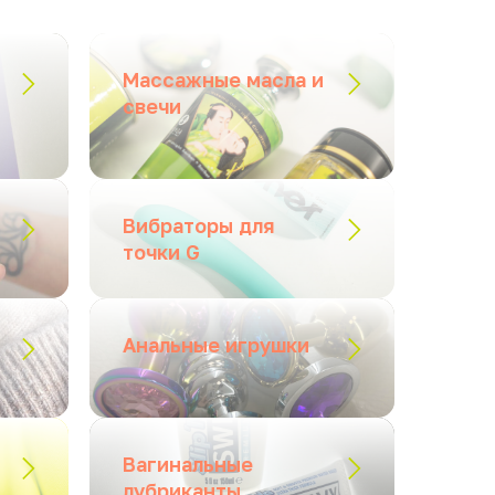
Массажные масла и
свечи
Вибраторы для
точки G
Анальные игрушки
Вагинальные
лубриканты