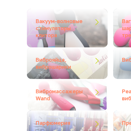
Вакуум-волновые
Ва
стимуляторы
ша
клитора
тр
Виброяйца,
Ви
виброшарики
Вибромассажеры
Ре
Wand
ви
Парфюмерия
Пр