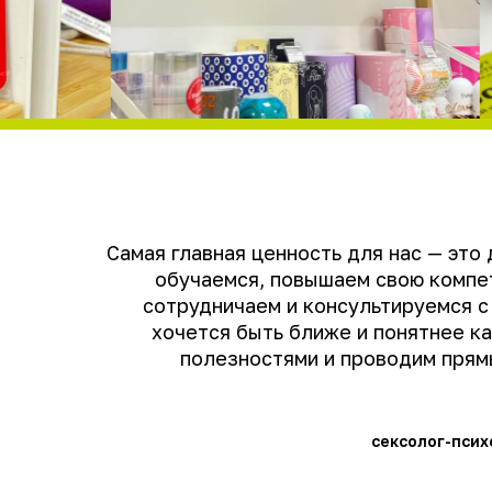
чем вы 
Самая главная ценность для нас — это
обучаемся, повышаем свою компет
сотрудничаем и консультируемся с 
хочется быть ближе и понятнее к
чем вы 
полезностями и проводим прям
Мы про любовь и заботу к себе, своему здоровью и
сексолог-псих