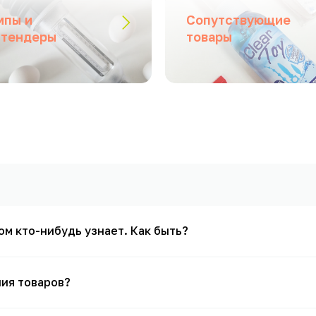
мпы и
Сопутствующие
стендеры
товары
том кто-нибудь узнает. Как быть?
ния товаров?