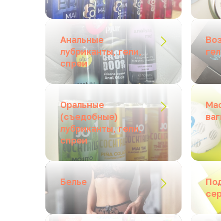
Анальные
Во
лубриканты, гели,
гел
спреи
Оральные
Ма
(съедобные)
ваг
лубриканты, гели,
спреи
Белье
По
се