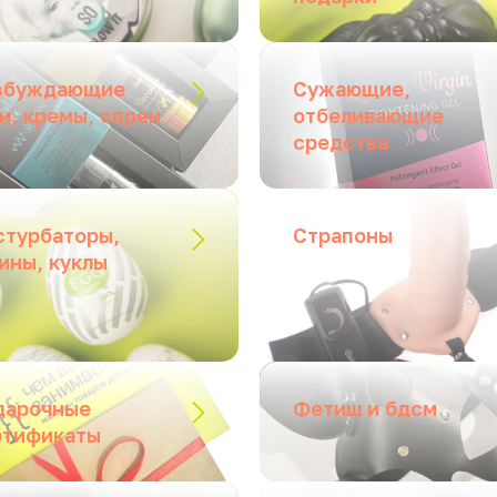
збуждающие
Сужающие,
и, кремы, спреи
отбеливающие
средства
стурбаторы,
Страпоны
ины, куклы
дарочные
Фетиш и бдсм
ртификаты