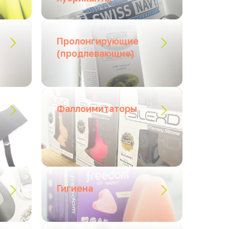
Пролонгирующие
(продлевающие)
Фаллоимитаторы
Гигиена