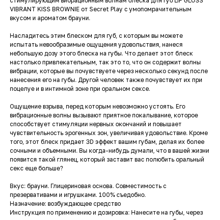
стимулирующим вибрационным волнам блеска для губ LIP GLOSS
VIBRANT KISS BROWNIE от Secret Play с умопомрачительным
вкусом и ароматом брауни.
Насладитесь этим блеском для губ, с которым вы можете
испытать невообразимые ощущения удовольствия, нанеся
небольшую дозу этого блеска на губы. Что делает этот блеск
настолько привлекательным, так это то, что он содержит волны
вибрации, которые вы почувствуете через несколько секунд после
нанесения его на губы. Другой человек также почувствует их при
поцелуе и в интимной зоне при оральном сексе.
Ощущение взрыва, перед которым невозможно устоять. Его
вибрационные волны вызывают приятное покалывание, которое
способствует стимуляции нервных окончаний и повышает
чувствительность эрогенных зон, увеличивая удовольствие. Кроме
того, этот блеск придает 3D эффект вашим губам, делая их более
сочными и объемными. Вы когда-нибудь думали, что в вашей жизни
появится такой глянец, который заставит вас полюбить оральный
секс еще больше?
Вкус: брауни. Глицериновая основа. Совместимость с
презервативами и игрушками. 100% съедобно.
Назначение: возбуждающее средство
Инструкция по применению и дозировка: Нанесите на губы, через