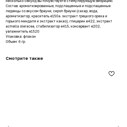
несколько секунд вы почувствуете стимулирующую вибрацию.
Состав: ароматизированные, подслащенные и подслащенные
леденцы со вкусом брауни, сироп брауни (сахар, вода,
ароматизатор, краситель e150a. экстракт грецкого ореха и
горького миндаля и экстракт какао), глицерин e422, экстракт
acmella oleracea, стабилизатор e415, консервант e202,
увлажнитель e1520
Упаковка: флакон
Объем: 6 гр.
Смотрите также