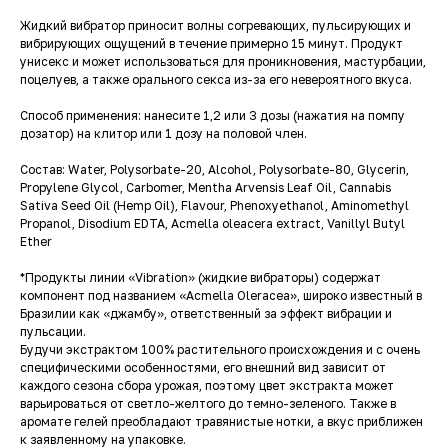
Жидкий вибратор приносит волны согревающих, пульсирующих и
вибрирующих ощущений в течение примерно 15 минут. Продукт
унисекс и может использоваться для проникновения, мастурбации,
поцелуев, а также орального секса из-за его невероятного вкуса.
Способ применения: нанесите 1,2 или 3 дозы (нажатия на помпу
дозатор) на клитор или 1 дозу на половой член.
Состав: Water, Polysorbate-20, Alcohol, Polysorbate-80, Glycerin,
Propylene Glycol, Carbomer, Mentha Arvensis Leaf Oil, Cannabis
Sativa Seed Oil (Hemp Oil), Flavour, Phenoxyethanol, Aminomethyl
Propanol, Disodium EDTA, Acmella oleacera extract, Vanillyl Butyl
Ether
*Продукты линии «Vibration» (жидкие вибраторы) содержат
компонент под названием «Acmella Oleracea», широко известный в
Бразилии как «джамбу», ответственный за эффект вибрации и
пульсации.
Будучи экстрактом 100% растительного происхождения и с очень
специфическими особенностями, его внешний вид зависит от
каждого сезона сбора урожая, поэтому цвет экстракта может
варьироваться от светло-желтого до темно-зеленого. Также в
аромате гелей преобладают травянистые нотки, а вкус приближен
к заявленному на упаковке.