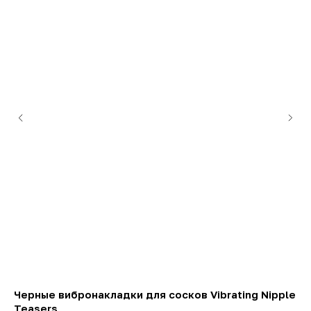
Черные вибронакладки для сосков Vibrating Nipple
Фи
Teasers
17