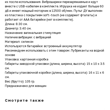
их после использования. Виброшарики перезаряжаемые и идут
вместе с USB-кабелем в комплекте. Игрушка не издает больше 60
дБ и имеет мощный моторчик в 12500 об/мин. Пульт ДУ выполнен
из пластика с покрытием soft-touch (не содержит фталаты) и
работает от ААА батарейки (нет в комплекте).
Длина: 8.30 см.
Диаметр: 3.40 см.
Назначение: вагинальная стимуляция
Наличие вибрации: с вибрацией
Материал: силикон
Используются батарейки: встроенный аккумулятор
Рекомендуем использовать с этим товаром: Лубриканты на водной
основе
Упаковка: картонная коробка
Габариты заводской упаковки (длина, ширина, высота): 15 x 10 x 3.5
см.
Габариты упаковочной коробки (длина, ширина, высота): 16 x 11 x 6
см.
Вес (брутто): 105 гр.
Предназначено для женщин
Смотрите также