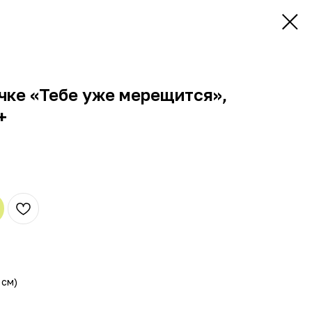
чке «Тебе уже мерещится»,
+
 см)