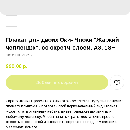
Плакат для двоих Оки- Чпоки "Жаркий
челлендж", со скретч-слоем, А3, 18+
SKU:
10071297
990,00
р.
Добавить в корзину
Скретч-плакат формата А3 в картонном тубусе. Тубус не позволит
плакату помяться и потерять свой первоначальный вид. Плакат
может стать отличным небанальным подарком друзьям или
любимому человеку. Чтобы начать играть, достаточно просто
стереть скретч-слой и выполнить спрятанное под ним задание.
Материал: бумага