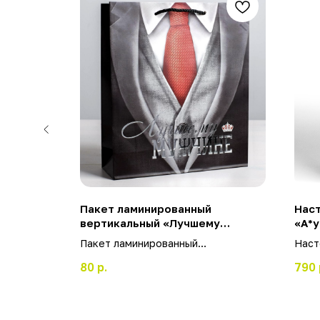
для
Пакет ламинированный
Наст
Массаж»,
вертикальный «Лучшему
«А*у
мужчине», 12 × 15 × 5,5 см
вопр
 х 10 см.
Пакет ламинированный
Наст
вертикальный «Лучшему мужчине»,
«А*у
80
р.
790
12 × 15 × 5,5 см
вопр