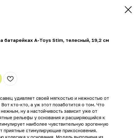
 батарейках A-Toys Stim, телесный, 19,2 см
асавец удивляет своей мягкостью и нежностью от
Вот кто-кто, а уж этот позаботится о том. Что
 нежным, ну а настойчивость зависит уже от
иятные рельефы у основания и расширяющийся к
стимулирует наиболее чувствительную эрогенную
рит приятные стимулирующие прикосновения.
ю колесика у основания. Модель выполнена из