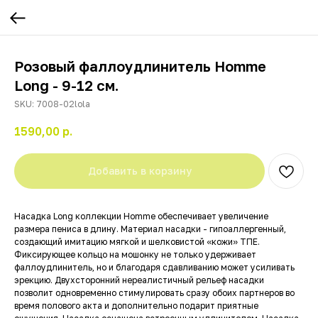
Розовый фаллоудлинитель Homme
Long - 9-12 см.
SKU:
7008-02lola
1590,00
р.
Добавить в корзину
Насадка Long коллекции Homme обеспечивает увеличение
размера пениса в длину. Материал насадки - гипоаллергенный,
создающий имитацию мягкой и шелковистой «кожи» ТПЕ.
Фиксирующее кольцо на мошонку не только удерживает
фаллоудлинитель, но и благодаря сдавливанию может усиливать
эрекцию. Двухсторонний нереалистичный рельеф насадки
позволит одновременно стимулировать сразу обоих партнеров во
время полового акта и дополнительно подарит приятные