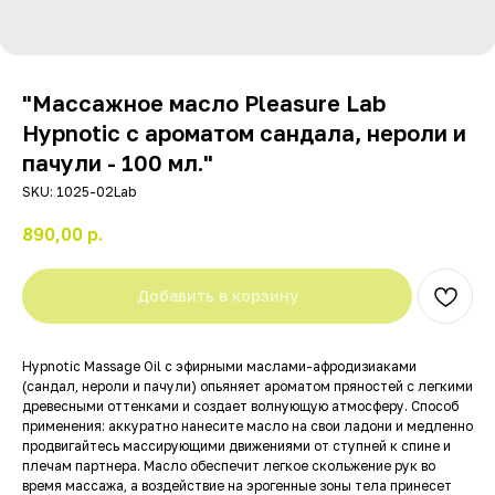
"Массажное масло Pleasure Lab
Hypnotic с ароматом сандала, нероли и
пачули - 100 мл."
SKU:
1025-02Lab
890,00
р.
Добавить в корзину
Hypnotic Massage Oil с эфирными маслами-афродизиаками
(сандал, нероли и пачули) опьяняет ароматом пряностей с легкими
древесными оттенками и создает волнующую атмосферу. Способ
применения: аккуратно нанесите масло на свои ладони и медленно
продвигайтесь массирующими движениями от ступней к спине и
плечам партнера. Масло обеспечит легкое скольжение рук во
время массажа, а воздействие на эрогенные зоны тела принесет