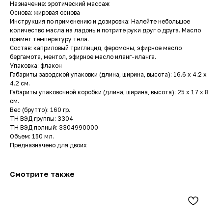
Назначение: эротический массаж
Основа: жировая основа
Инструкция по применению и дозировка: Налейте небольшое
количество масла на ладонь и потрите руки друг о друга. Масло
примет температуру тела.
Состав: каприловый триглицид, феромоны, эфирное масло
бергамота, ментол, эфирное масло иланг-иланга.
Упаковка: флакон
Габариты заводской упаковки (длина, ширина, высота): 16.6 x 4.2 x
4.2 см.
Габариты упаковочной коробки (длина, ширина, высота): 25 x 17 x 8
см.
Вес (брутто): 160 гр.
ТН ВЭД группы: 3304
ТН ВЭД полный: 3304990000
Объем: 150 мл.
Предназначено для двоих
Смотрите также